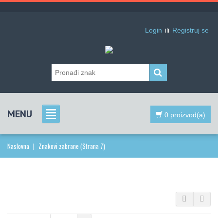
Login
ili
Registruj se
MENU
0 proizvod(a)
Naslovna
|
Znakovi zabrane
(Strana 7)