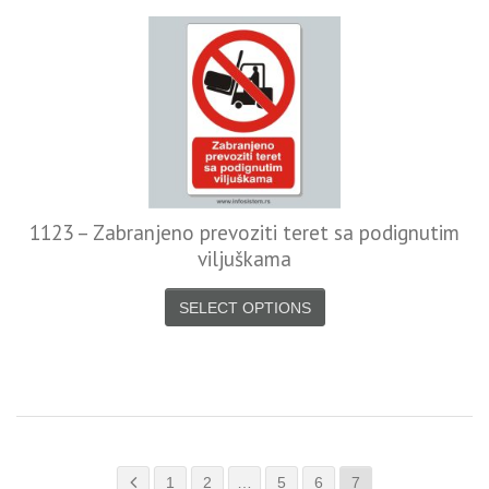
1123 – Zabranjeno prevoziti teret sa podignutim
viljuškama
SELECT OPTIONS
1
2
…
5
6
7