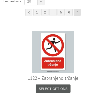
broj znakova:
20
1
2
…
5
6
7
1122 – Zabranjeno trčanje
SELECT OPTIONS