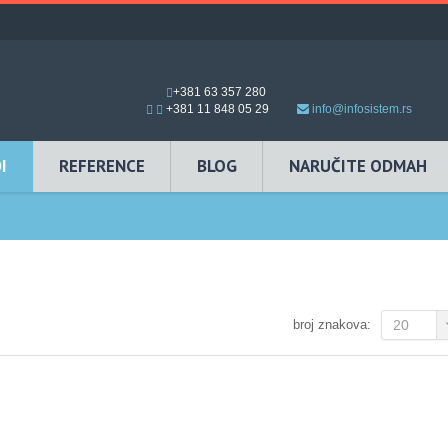
+381 63 357 280
+381 11 848 05 29
info@infosistem.rs
I
REFERENCE
BLOG
NARUČITE ODMAH
broj znakova:
20