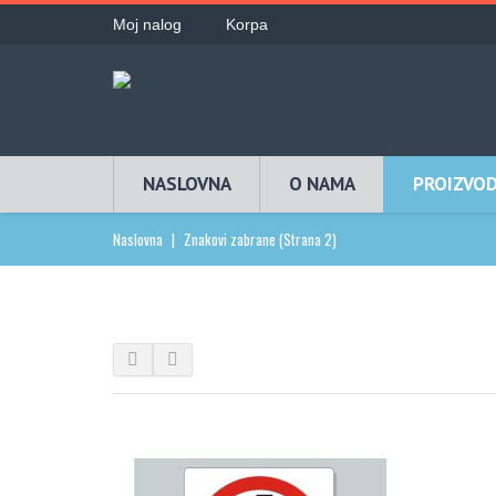
Moj nalog
Korpa
NASLOVNA
O NAMA
PROIZVOD
Naslovna
|
Znakovi zabrane
(Strana 2)