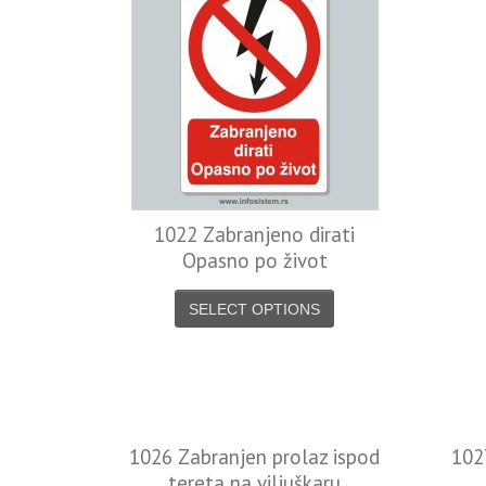
1022 Zabranjeno dirati
Opasno po život
SELECT OPTIONS
1026 Zabranjen prolaz ispod
102
tereta na viljuškaru