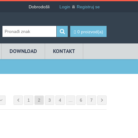
Dobrodošli
Login
ili
Registruj se
0 proizvod(a)
DOWNLOAD
KONTAKT
1
2
3
4
…
6
7