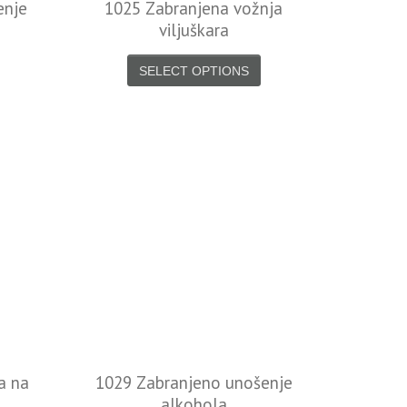
enje
1025 Zabranjena vožnja
viljuškara
SELECT OPTIONS
a na
1029 Zabranjeno unošenje
alkohola