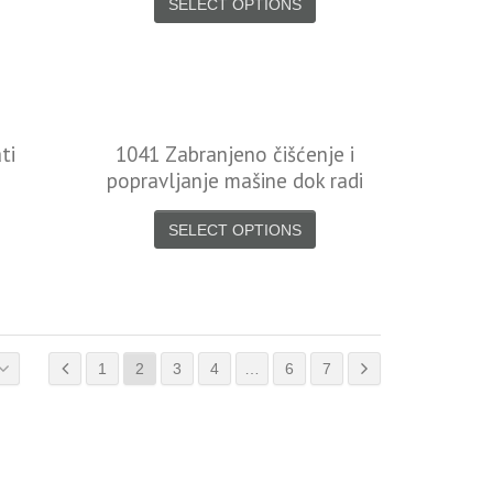
SELECT OPTIONS
ti
1041 Zabranjeno čišćenje i
popravljanje mašine dok radi
SELECT OPTIONS
1
2
3
4
…
6
7