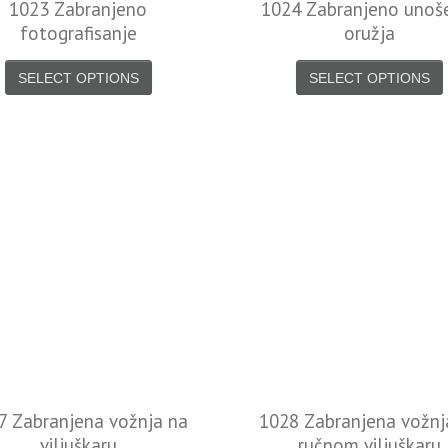
1023 Zabranjeno
1024 Zabranjeno unoš
fotografisanje
oružja
SELECT OPTIONS
SELECT OPTIONS
7 Zabranjena vožnja na
1028 Zabranjena vožnj
viljuškaru
ručnom viljuškaru