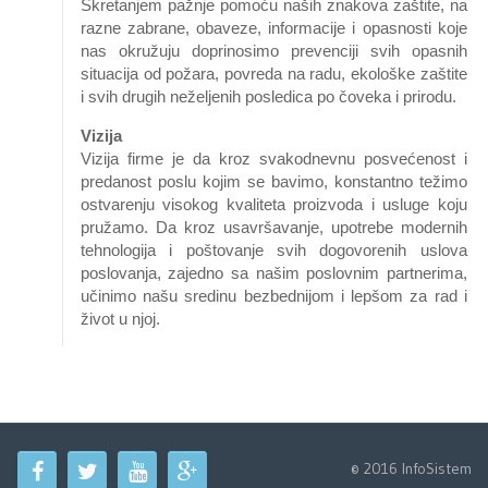
Skretanjem pažnje pomoću naših znakova zaštite, na
razne zabrane, obaveze, informacije i opasnosti koje
nas okružuju doprinosimo prevenciji svih opasnih
situacija od požara, povreda na radu, ekološke zaštite
i svih drugih neželjenih posledica po čoveka i prirodu.
Vizija
Vizija firme je da kroz svakodnevnu posvećenost i
predanost poslu kojim se bavimo, konstantno težimo
ostvarenju visokog kvaliteta proizvoda i usluge koju
pružamo. Da kroz usavršavanje, upotrebe modernih
tehnologija i poštovanje svih dogovorenih uslova
poslovanja, zajedno sa našim poslovnim partnerima,
učinimo našu sredinu bezbednijom i lepšom za rad i
život u njoj.
© 2016 InfoSistem