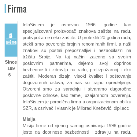
Firma
InfoSistem je osnovan 1996. godine kao
specijalizovani proizvođač znakova zaštite na radu,
protivpožarne i eko zaštite. U proteklih 20 godina rada,
stekli smo poverenje brojnih renomiranih firmi, a naši
znakovi su postali prepoznatljivi i nezaobilazni na
tržištu Srbije. Na taj način, zajedno sa svojim
Since
poslovnim partnerima, dajemo svoj doprinos
199
bezbednosti i zdravlju na radu, protivpožarnoj i eko
6
zaštiti. Moderan dizajn, visoki kvalitet i poštovanje
dogovorenih uslova, za nas su trajno opredeljenje.
Otvoreni smo za saradnju i stvaramo dugoročne
poslovne odnose, kao temelj uzajamnom poverenju.
InfoSistem je porodična firma u organizacionom obliku
SZR, a osnivač i vlasnik je Milorad Knežević. dipl.ecc
Misija
Misija firme od njenog samog osnivanja 1996 godine
jeste da doprinese bezbednosti i zdravlju na radu.