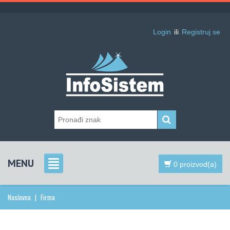
Login
ili
Registruj se
MENU
0 proizvod(a)
Naslovna
|
Firma