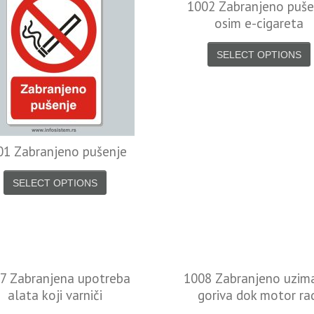
1002 Zabranjeno puše
osim e-cigareta
SELECT OPTIONS
01 Zabranjeno pušenje
SELECT OPTIONS
7 Zabranjena upotreba
1008 Zabranjeno uzim
alata koji varniči
goriva dok motor ra