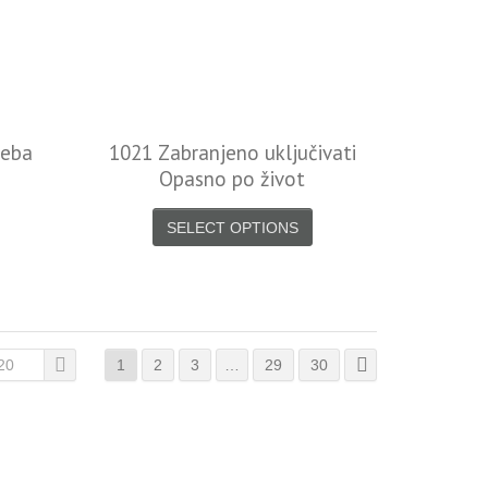
reba
1021 Zabranjeno uključivati
Opasno po život
SELECT OPTIONS
20
1
2
3
…
29
30