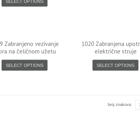
SELECT OPTIONS
9 Zabranjeno vezivanje
1020 Zabranjena upot
ora na čeličnom užetu
električne struje
SELECT OPTIONS
SELECT OPTIONS
broj znakova: