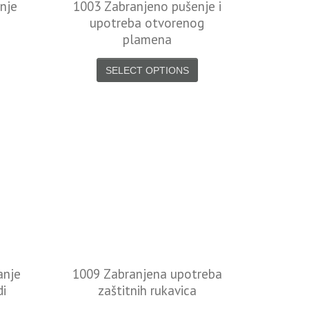
nje
1003 Zabranjeno pušenje i
upotreba otvorenog
plamena
SELECT OPTIONS
anje
1009 Zabranjena upotreba
di
zaštitnih rukavica