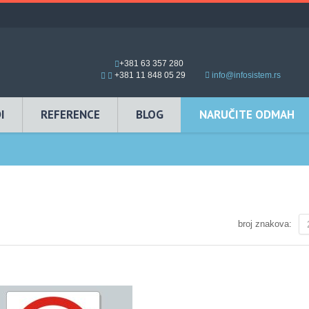
+381 63 357 280
+381 11 848 05 29
info@infosistem.rs
I
REFERENCE
BLOG
NARUČITE ODMAH
broj znakova: