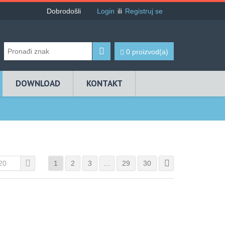
Dobrodošli
Login
ili
Registruj se
0 proizvod(a)
DOWNLOAD
KONTAKT
20
1
2
3
…
29
30