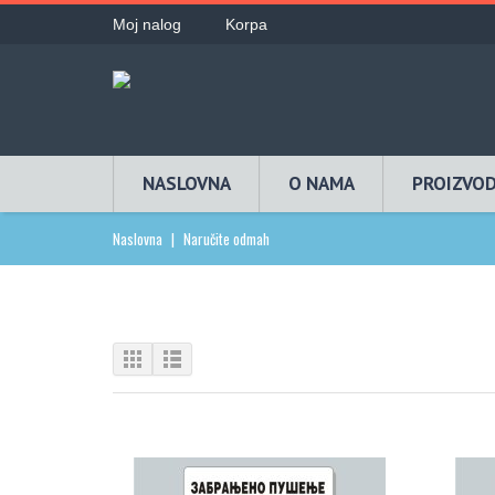
Moj nalog
Korpa
NASLOVNA
O NAMA
PROIZVOD
Naslovna
|
Naručite odmah