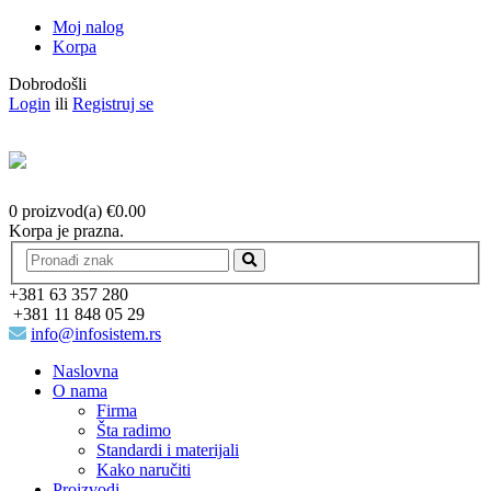
Moj nalog
Korpa
Dobrodošli
Login
ili
Registruj se
0 proizvod(a)
€
0.00
Korpa je prazna.
+381 63 357 280
+381 11 848 05 29
info@infosistem.rs
Naslovna
O nama
Firma
Šta radimo
Standardi i materijali
Kako naručiti
Proizvodi