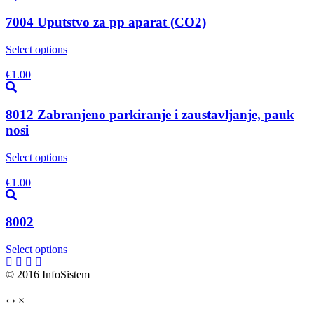
7004 Uputstvo za pp aparat (CO2)
Select options
€
1.00
8012 Zabranjeno parkiranje i zaustavljanje, pauk
nosi
Select options
€
1.00
8002
Select options
© 2016 InfoSistem
‹
›
×