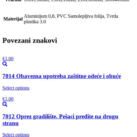
Aluminijum 0,8, PVC Samolepljiva folija, Tvrda
Materijal
plastika 3.0
Povezani znakovi
€
1.00
7014 Obavezna upotreba zaštitne odeće i obuće
Select options
€
1.00
7012 Oprez gradilište. Pešaci pređite na drugu
stranu
Select options