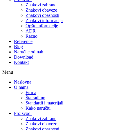
Znakovi zabrane
Znakovi obaveze
Znakovi opasnosti
Znakovi informacija
Opšte informacije
ADR
Razno
Reference
Blog
Naručite odmah
Download
Kontakt
Menu
Naslovna
O nama
Firma
Šta radimo
Standardi i materijali
Kako naručiti
Proizvodi
Znakovi zabrane
Znakovi obaveze
Znakovi opasnosti