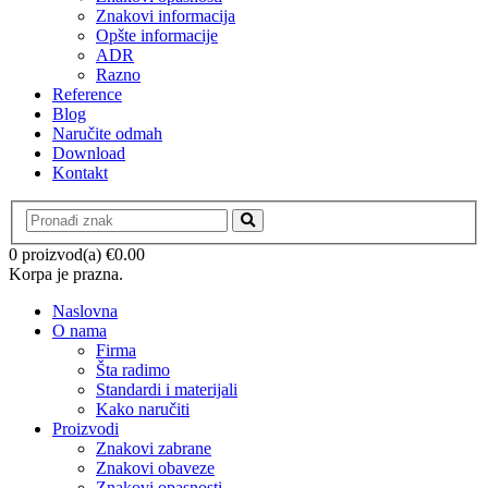
Znakovi informacija
Opšte informacije
ADR
Razno
Reference
Blog
Naručite odmah
Download
Kontakt
0 proizvod(a)
€
0.00
Korpa je prazna.
Naslovna
O nama
Firma
Šta radimo
Standardi i materijali
Kako naručiti
Proizvodi
Znakovi zabrane
Znakovi obaveze
Znakovi opasnosti