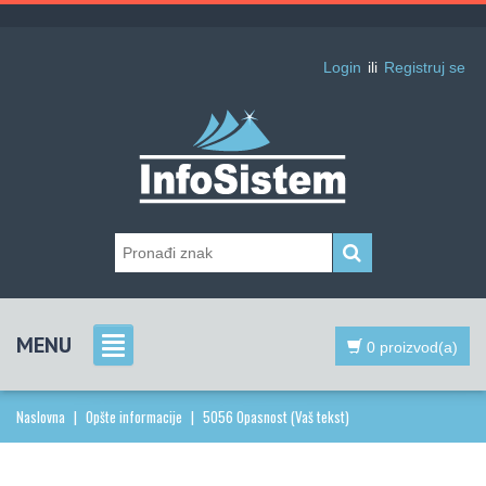
Login
ili
Registruj se
MENU
0 proizvod(a)
Naslovna
|
Opšte informacije
|
5056 Opasnost (Vaš tekst)