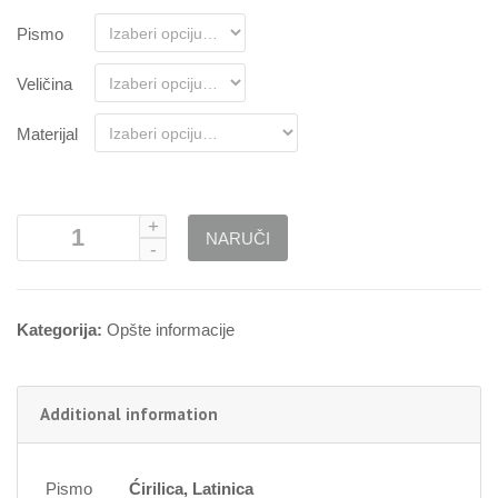
Pismo
Veličina
Materijal
5056
NARUČI
Opasnost
(Vaš
tekst)
quantity
Kategorija:
Opšte informacije
Additional information
Pismo
Ćirilica, Latinica