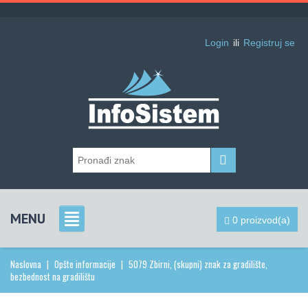
Login
ili
Registruj se
MENU
0 proizvod(a)
Naslovna
|
Opšte informacije
|
5079 Zbirni, (skupni) znak za gradilište,
bezbednost na gradilištu