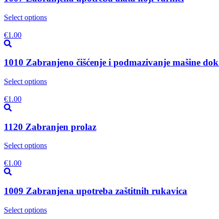
Select options
€
1.00
1010 Zabranjeno čišćenje i podmazivanje mašine dok
Select options
€
1.00
1120 Zabranjen prolaz
Select options
€
1.00
1009 Zabranjena upotreba zaštitnih rukavica
Select options