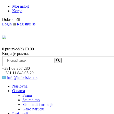
Moj nalog
Korpa
Dobrodošli
Login
ili
Registruj se
0 proizvod(a)
€
0.00
Korpa je prazna.
+381 63 357 280
+381 11 848 05 29
info@infosistem.rs
Naslovna
O nama
Firma
Šta radimo
Standardi i materijali
Kako naručiti
Proizvodi