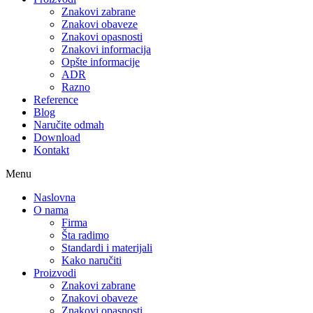
Znakovi zabrane
Znakovi obaveze
Znakovi opasnosti
Znakovi informacija
Opšte informacije
ADR
Razno
Reference
Blog
Naručite odmah
Download
Kontakt
Menu
Naslovna
O nama
Firma
Šta radimo
Standardi i materijali
Kako naručiti
Proizvodi
Znakovi zabrane
Znakovi obaveze
Znakovi opasnosti