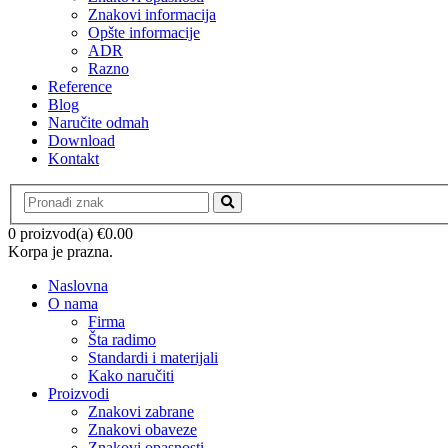
Znakovi informacija
Opšte informacije
ADR
Razno
Reference
Blog
Naručite odmah
Download
Kontakt
0 proizvod(a)
€
0.00
Korpa je prazna.
Naslovna
O nama
Firma
Šta radimo
Standardi i materijali
Kako naručiti
Proizvodi
Znakovi zabrane
Znakovi obaveze
Znakovi opasnosti