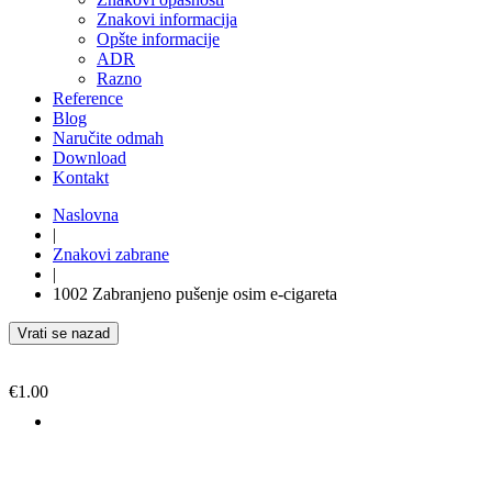
Znakovi informacija
Opšte informacije
ADR
Razno
Reference
Blog
Naručite odmah
Download
Kontakt
Naslovna
|
Znakovi zabrane
|
1002 Zabranjeno pušenje osim e-cigareta
Vrati se nazad
€
1.00