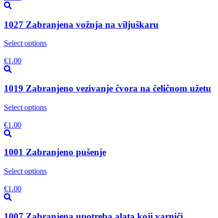
1027 Zabranjena vožnja na viljuškaru
Select options
€
1.00
1019 Zabranjeno vezivanje čvora na čeličnom užetu
Select options
€
1.00
1001 Zabranjeno pušenje
Select options
€
1.00
1007 Zabranjena upotreba alata koji varniči