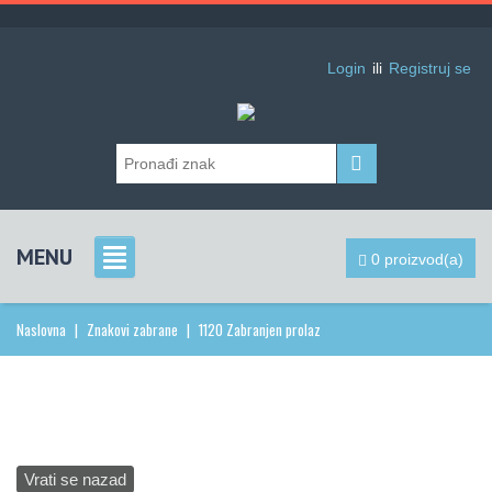
Login
ili
Registruj se
MENU
0 proizvod(a)
Naslovna
|
Znakovi zabrane
|
1120 Zabranjen prolaz
Vrati se nazad