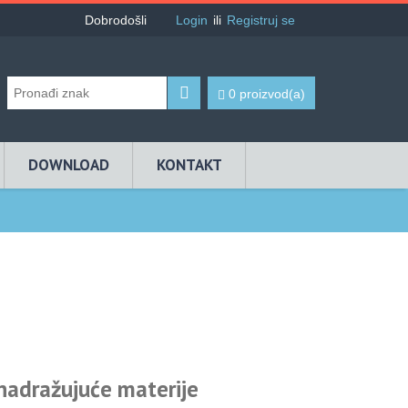
Dobrodošli
Login
ili
Registruj se
0 proizvod(a)
DOWNLOAD
KONTAKT
adražujuće materije