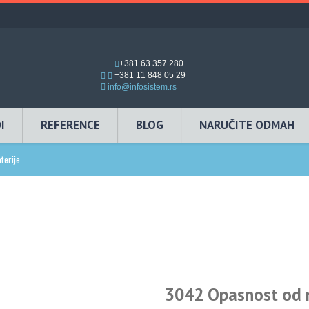
+381 63 357 280
+381 11 848 05 29
info@infosistem.rs
I
REFERENCE
BLOG
NARUČITE ODMAH
terije
3042 Opasnost od n