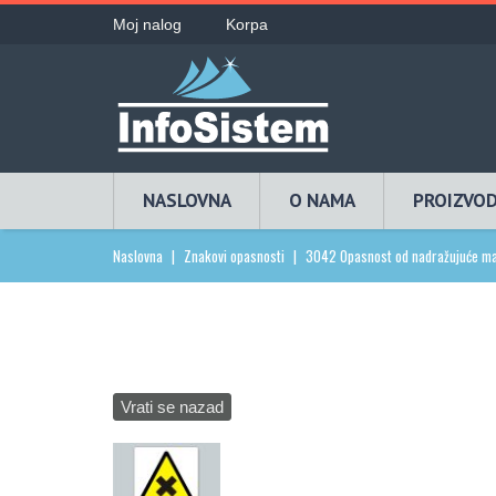
Moj nalog
Korpa
NASLOVNA
O NAMA
PROIZVOD
Naslovna
|
Znakovi opasnosti
|
3042 Opasnost od nadražujuće ma
Vrati se nazad