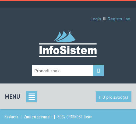
Login
ili
Registruj se
MENU
0 proizvod(a)
Naslovna
|
Znakovi opasnosti
|
3037 OPASNOST Laser