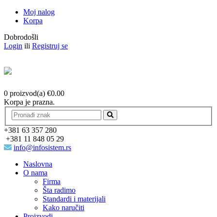
Moj nalog
Korpa
Dobrodošli
Login
ili
Registruj se
0 proizvod(a)
€
0.00
Korpa je prazna.
+381 63 357 280
+381 11 848 05 29
info@infosistem.rs
Naslovna
O nama
Firma
Šta radimo
Standardi i materijali
Kako naručiti
Proizvodi