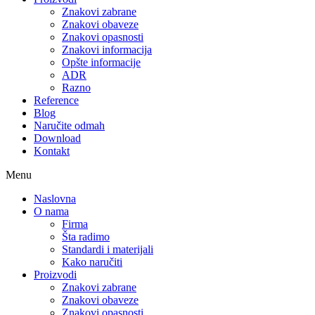
Znakovi zabrane
Znakovi obaveze
Znakovi opasnosti
Znakovi informacija
Opšte informacije
ADR
Razno
Reference
Blog
Naručite odmah
Download
Kontakt
Menu
Naslovna
O nama
Firma
Šta radimo
Standardi i materijali
Kako naručiti
Proizvodi
Znakovi zabrane
Znakovi obaveze
Znakovi opasnosti