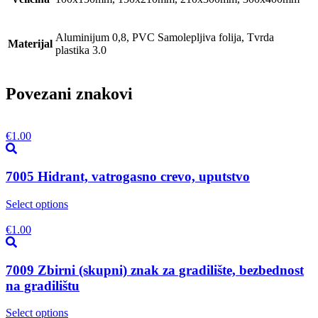
Aluminijum 0,8, PVC Samolepljiva folija, Tvrda
Materijal
plastika 3.0
Povezani znakovi
€
1.00
7005 Hidrant, vatrogasno crevo, uputstvo
Select options
€
1.00
7009 Zbirni (skupni) znak za gradilište, bezbednost
na gradilištu
Select options