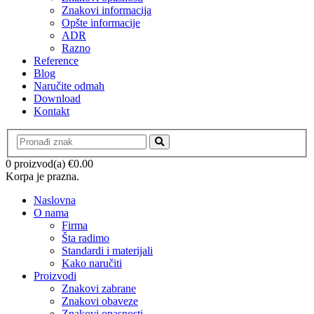
Znakovi informacija
Opšte informacije
ADR
Razno
Reference
Blog
Naručite odmah
Download
Kontakt
0 proizvod(a)
€
0.00
Korpa je prazna.
Naslovna
O nama
Firma
Šta radimo
Standardi i materijali
Kako naručiti
Proizvodi
Znakovi zabrane
Znakovi obaveze
Znakovi opasnosti