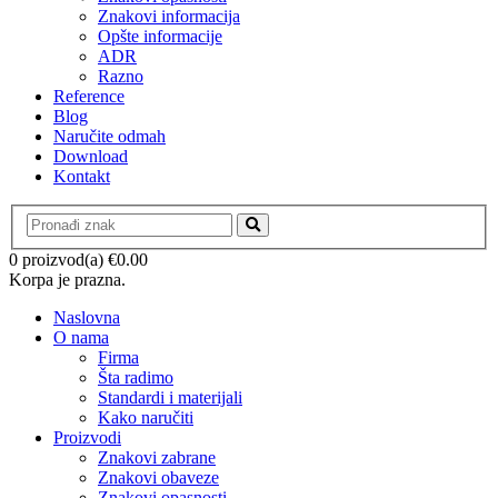
Znakovi informacija
Opšte informacije
ADR
Razno
Reference
Blog
Naručite odmah
Download
Kontakt
0 proizvod(a)
€
0.00
Korpa je prazna.
Naslovna
O nama
Firma
Šta radimo
Standardi i materijali
Kako naručiti
Proizvodi
Znakovi zabrane
Znakovi obaveze
Znakovi opasnosti