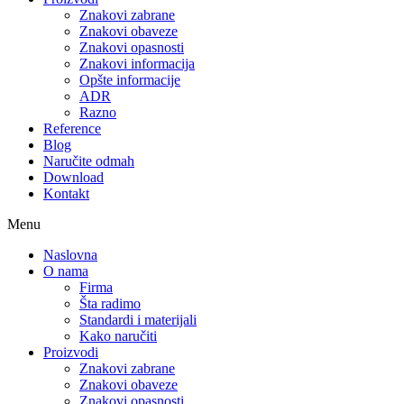
Znakovi zabrane
Znakovi obaveze
Znakovi opasnosti
Znakovi informacija
Opšte informacije
ADR
Razno
Reference
Blog
Naručite odmah
Download
Kontakt
Menu
Naslovna
O nama
Firma
Šta radimo
Standardi i materijali
Kako naručiti
Proizvodi
Znakovi zabrane
Znakovi obaveze
Znakovi opasnosti