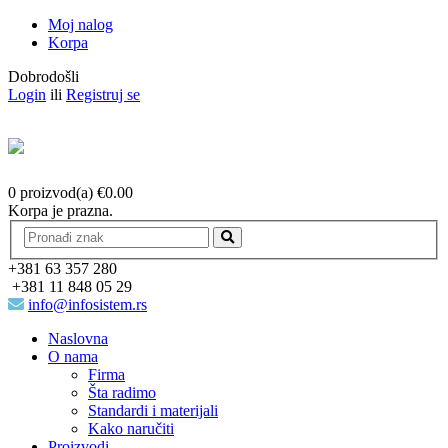
Moj nalog
Korpa
Dobrodošli
Login
ili
Registruj se
0 proizvod(a)
€
0.00
Korpa je prazna.
+381 63 357 280
+381 11 848 05 29
info@infosistem.rs
Naslovna
O nama
Firma
Šta radimo
Standardi i materijali
Kako naručiti
Proizvodi