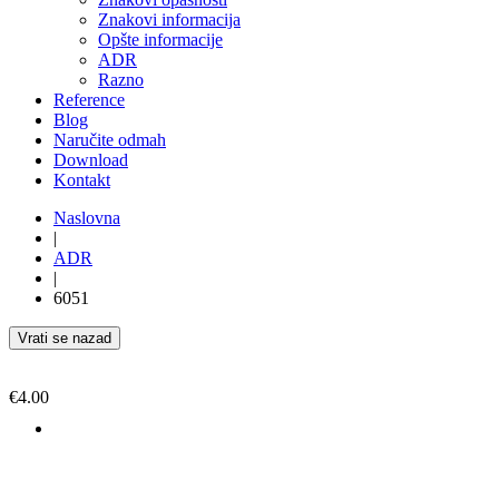
Znakovi informacija
Opšte informacije
ADR
Razno
Reference
Blog
Naručite odmah
Download
Kontakt
Naslovna
|
ADR
|
6051
Vrati se nazad
€
4.00