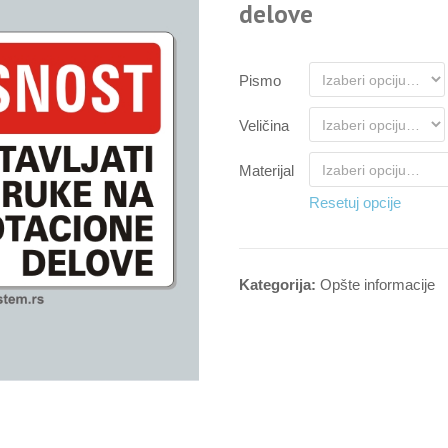
delove
Pismo
Veličina
Materijal
Resetuj opcije
Kategorija:
Opšte informacije