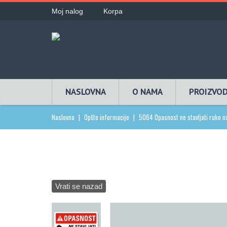
Moj nalog
Korpa
NASLOVNA
O NAMA
PROIZVOD
Naslovna
|
Opšte informacije
|
5064 Opasnost ne stavljati ruke n
Vrati se nazad