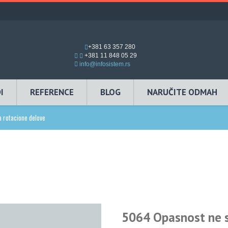
+381 63 357 280
+381 11 848 05 29
info@infosistem.rs
I
REFERENCE
BLOG
NARUČITE ODMAH
a rotacione delove
5064 Opasnost ne st