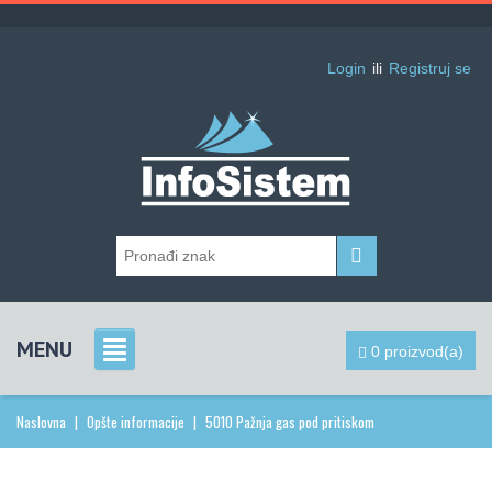
Login
ili
Registruj se
MENU
0 proizvod(a)
Naslovna
|
Opšte informacije
|
5010 Pažnja gas pod pritiskom