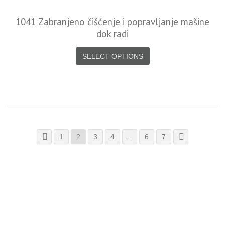
1041 Zabranjeno čišćenje i popravljanje mašine
dok radi
SELECT OPTIONS
1
2
3
4
…
6
7