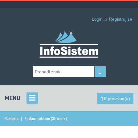
Login
ili
Registruj se
MENU
0 proizvod(a)
Naslovna
|
Znakovi zabrane
(Strana 2)