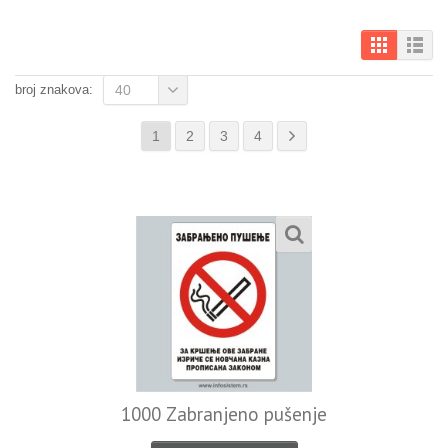
broj znakova:
40
1
2
3
4
1000 Zabranjeno pušenje