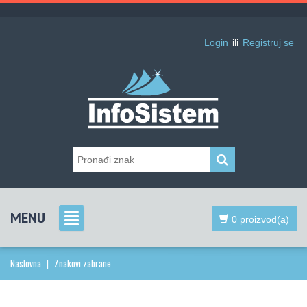
Login
ili
Registruj se
MENU
0 proizvod(a)
Naslovna
|
Znakovi zabrane