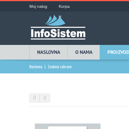
Moj nalog
Korpa
NASLOVNA
O NAMA
PROIZVOD
Naslovna
|
Znakovi zabrane