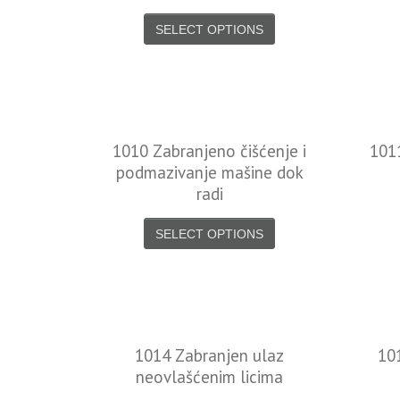
SELECT OPTIONS
1010 Zabranjeno čišćenje i
101
podmazivanje mašine dok
radi
SELECT OPTIONS
1014 Zabranjen ulaz
10
neovlašćenim licima