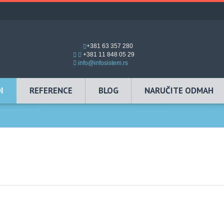
+381 63 357 280
+381 11 848 05 29
info@infosistem.rs
I
REFERENCE
BLOG
NARUČITE ODMAH