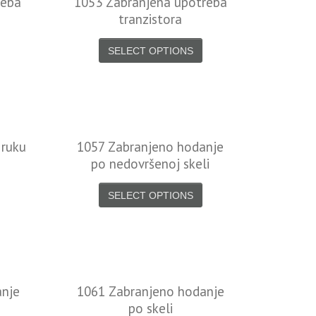
reba
1053 Zabranjena upotreba
tranzistora
SELECT OPTIONS
 ruku
1057 Zabranjeno hodanje
po nedovršenoj skeli
SELECT OPTIONS
anje
1061 Zabranjeno hodanje
po skeli