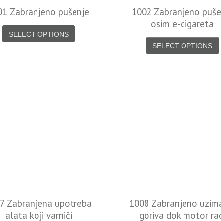
01 Zabranjeno pušenje
1002 Zabranjeno puše
osim e-cigareta
SELECT OPTIONS
SELECT OPTIONS
7 Zabranjena upotreba
1008 Zabranjeno uzim
alata koji varniči
goriva dok motor ra