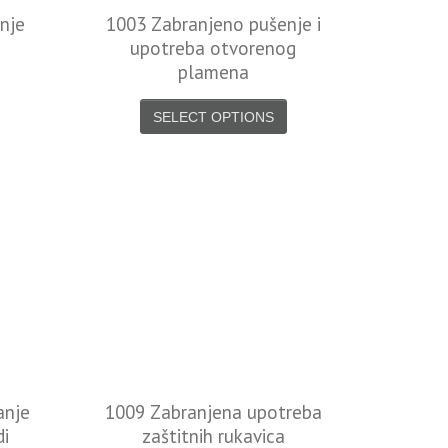
nje
1003 Zabranjeno pušenje i
upotreba otvorenog
plamena
SELECT OPTIONS
anje
1009 Zabranjena upotreba
di
zaštitnih rukavica