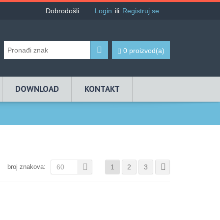
Dobrodošli
Login
ili
Registruj se
0 proizvod(a)
DOWNLOAD
KONTAKT
broj znakova:
60
1
2
3