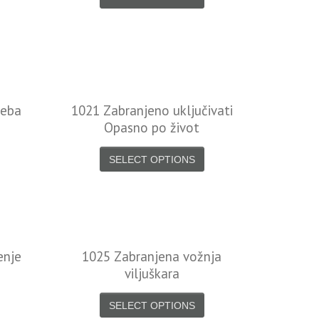
reba
1021 Zabranjeno uključivati
Opasno po život
SELECT OPTIONS
enje
1025 Zabranjena vožnja
viljuškara
SELECT OPTIONS