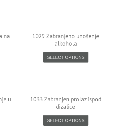
a na
1029 Zabranjeno unošenje
alkohola
SELECT OPTIONS
nje u
1033 Zabranjen prolaz ispod
dizalice
SELECT OPTIONS