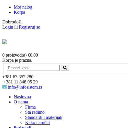
Moj nalog
Korpa
Dobrodošli
Login
ili
Registruj se
0 proizvod(a)
€
0.00
Korpa je prazna.
+381 63 357 280
+381 11 848 05 29
info@infosistem.rs
Naslovna
O nama
Firma
Šta radimo
Standardi i materijali
Kako naručiti
Proizvodi