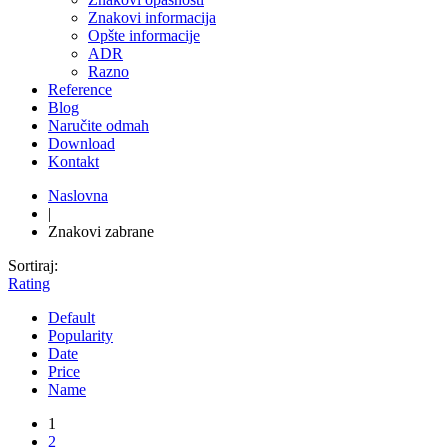
Znakovi informacija
Opšte informacije
ADR
Razno
Reference
Blog
Naručite odmah
Download
Kontakt
Naslovna
|
Znakovi zabrane
Sortiraj:
Rating
Default
Popularity
Date
Price
Name
1
2