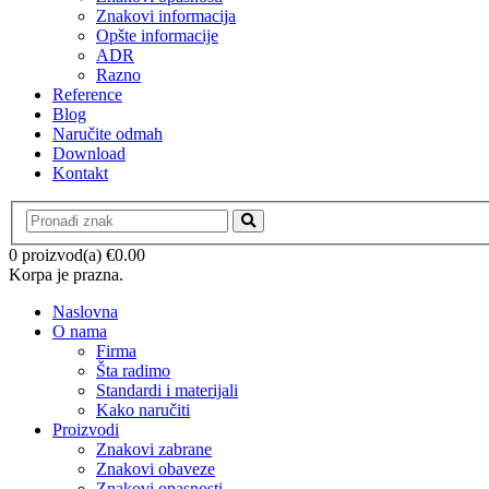
Znakovi informacija
Opšte informacije
ADR
Razno
Reference
Blog
Naručite odmah
Download
Kontakt
0 proizvod(a)
€
0.00
Korpa je prazna.
Naslovna
O nama
Firma
Šta radimo
Standardi i materijali
Kako naručiti
Proizvodi
Znakovi zabrane
Znakovi obaveze
Znakovi opasnosti