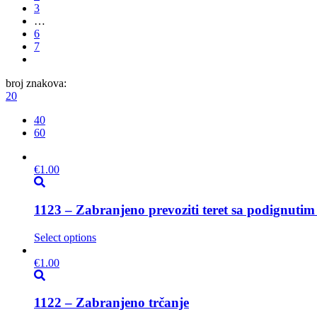
3
…
6
7
broj znakova:
20
40
60
€
1.00
1123 – Zabranjeno prevoziti teret sa podignutim
Select options
€
1.00
1122 – Zabranjeno trčanje