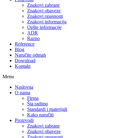
Znakovi zabrane
Znakovi obaveze
Znakovi opasnosti
Znakovi informacija
Opšte informacije
ADR
Razno
Reference
Blog
Naručite odmah
Download
Kontakt
Menu
Naslovna
O nama
Firma
Šta radimo
Standardi i materijali
Kako naručiti
Proizvodi
Znakovi zabrane
Znakovi obaveze
Znakovi opasnosti